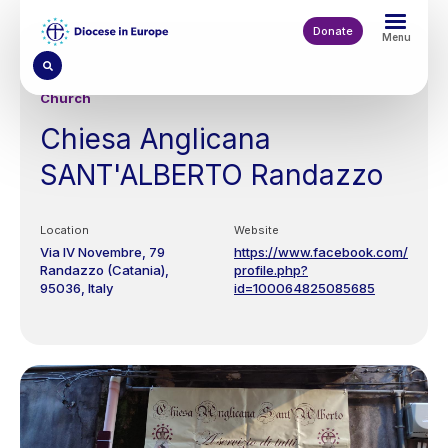
Skip
to
Donate
Menu
main
content
Church
Chiesa Anglicana
SANT'ALBERTO Randazzo
Location
Website
Via IV Novembre, 79
https://www.facebook.com/
Randazzo (Catania)
profile.php?
95036
Italy
id=100064825085685