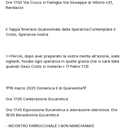
Ore 17.00 Via Crucis in Famiglia Via Giuseppe di Vittorio n21,
Randazzo
II Tappa Itinerario Quaresimale della Speranza:Contemplare il
Cristo, Speranza nostra
<<Perciò, dopo aver preparato la vostra mente all'azione, siate
vigilanti, fissate ogni speranza in quella grazia che vi sarà data
quando Gesù Cristo si rivelerà>> (1 Pietro 1:13)
💜16 marzo 2025 Domenica II di Quaresima💜
Ore 17.00 Celebrazione Eucaristica
Ore 17.45 Esposizione Eucaristica e adorazione silenziosa. Ore
18.00 Benedizione Eucaristica
- INCONTRO PARROCCHIALE ( NON MANCHIAMO)